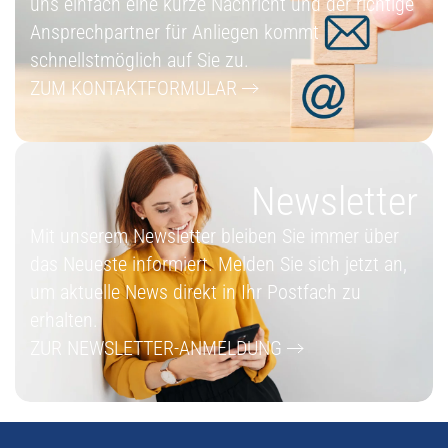
uns einfach eine kurze Nachricht und der richtige
Ansprechpartner für Anliegen kommt
schnellstmöglich auf Sie zu.
ZUM KONTAKTFORMULAR
Newsletter
Mit unserem Newsletter bleiben Sie immer über
das Neueste informiert. Melden Sie sich jetzt an,
um aktuelle News direkt in Ihr Postfach zu
erhalten.
ZUR NEWSLETTER-ANMELDUNG