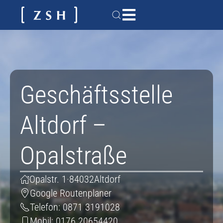
Geschäftsstelle
Altdorf –
Opalstraße
Opalstr. 1
·
84032
Altdorf
Google Routenplaner
Telefon:
0871 3191028
Mobil:
0176 20654420