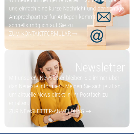
Wir helfen immer gerne weiter – schreiben Sie
uns einfach eine kurze Nachricht und der richtige
Ansprechpartner für Anliegen kommt
schnellstmöglich auf Sie zu.
ZUM KONTAKTFORMULAR
Newsletter
Mit unserem Newsletter bleiben Sie immer über
das Neueste informiert. Melden Sie sich jetzt an,
um aktuelle News direkt in Ihr Postfach zu
erhalten.
ZUR NEWSLETTER-ANMELDUNG