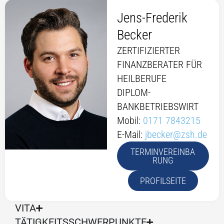
Jens-Frederik
Becker
ZERTIFIZIERTER
FINANZBERATER FÜR
HEILBERUFE
DIPLOM-
BANKBETRIEBSWIRT
Mobil:
0171 7843215
E-Mail:
jbecker@zsh.de
TERMINVEREINBA
RUNG
PROFILSEITE
VITA
TÄTIGKEITSSCHWERPUNKTE