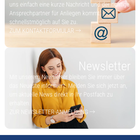
uns einfach eine kurze Nachricht und der richtige
Ansprechpartner für Anliegen kommt
schnellstmöglich auf Sie zu.
ZUM KONTAKTFORMULAR
Newsletter
Mit unserem Newsletter bleiben Sie immer über
das Neueste informiert. Melden Sie sich jetzt an,
um aktuelle News direkt in Ihr Postfach zu
erhalten.
ZUR NEWSLETTER-ANMELDUNG