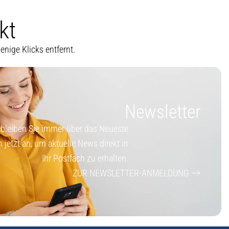
kt
nige Klicks entfernt.
Newsletter
 bleiben Sie immer über das Neueste
h jetzt an, um aktuelle News direkt in
Ihr Postfach zu erhalten.
ZUR NEWSLETTER-ANMELDUNG