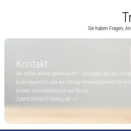
T
Sie haben Fragen, An
Kontakt
Wir helfen immer gerne weiter – schreiben Sie uns einfa
kurze Nachricht und der richtige Ansprechpartner für An
kommt schnellstmöglich auf Sie zu.
ZUM KONTAKTFORMULAR