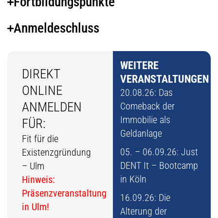
Fortbildungspunkte
Anmeldeschluss
WEITERE
DIREKT
VERANSTALTUNGEN
ONLINE
20.08.26: Das
ANMELDEN
Comeback der
Immobilie als
FÜR:
Geldanlage
Fit für die
05. – 06.09.26: Just
Existenzgründung
DENT It – Bootcamp
– Ulm
in Köln
Hinweis:
Präsenzveranstaltung
16.09.26: Die
in Ulm!
Alterung der