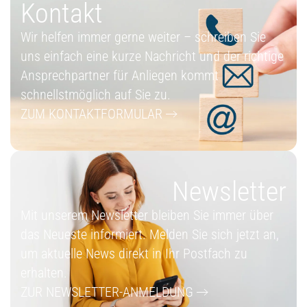
Kontakt
Wir helfen immer gerne weiter – schreiben Sie
uns einfach eine kurze Nachricht und der richtige
Ansprechpartner für Anliegen kommt
schnellstmöglich auf Sie zu.
ZUM KONTAKTFORMULAR
Newsletter
Mit unserem Newsletter bleiben Sie immer über
das Neueste informiert. Melden Sie sich jetzt an,
um aktuelle News direkt in Ihr Postfach zu
erhalten.
ZUR NEWSLETTER-ANMELDUNG