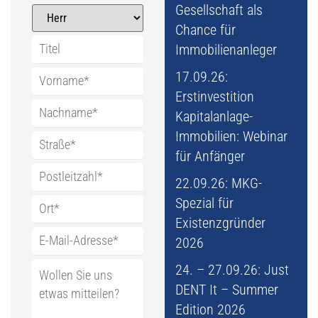
Gesellschaft als
Chance für
Immobilienanleger
17.09.26:
Erstinvestition
Kapitalanlage-
Immobilien: Webinar
für Anfänger
22.09.26: MKG-
Spezial für
Existenzgründer
2026
24. – 27.09.26: Just
DENT It – Summer
Edition 2026