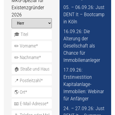
MKG-Spezial für
05. – 06.09.26: Just
Existenzgründer
DENT It – Bootcamp
2026
in Köln
16.09.26: Die
Alterung der
Gesellschaft als
Chance für
Immobilienanleger
17.09.26:
Erstinvestition
Kapitalanlage-
Immobilien: Webinar
für Anfänger
24. – 27.09.26: Just