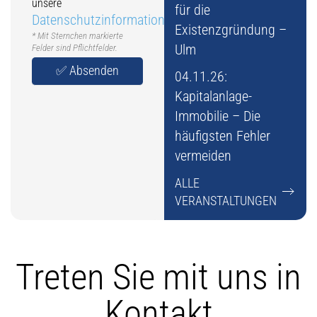
unsere
für die
Datenschutzinformation
Existenzgründung –
* Mit Sternchen markierte
Ulm
Felder sind Pflichtfelder.
04.11.26:
Kapitalanlage-
Alternative:
Immobilie – Die
häufigsten Fehler
vermeiden
ALLE
VERANSTALTUNGEN
Treten Sie mit uns in
Kontakt